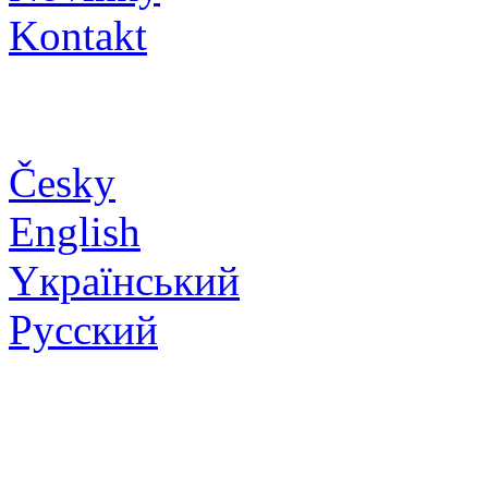
Kontakt
Česky
English
Yкраїнський
Pусский