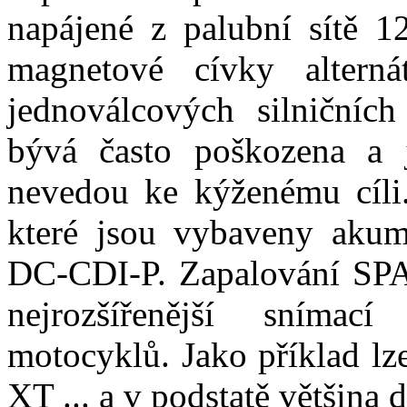
napájené z palubní sítě 1
magnetové cívky altern
jednoválcových silničníc
bývá často poškozena a j
nevedou ke kýženému cíli
které jsou vybaveny aku
DC-CDI-P. Zapalování SP
nejrozšířenější sníma
motocyklů. Jako příklad l
XT ... a v podstatě většina