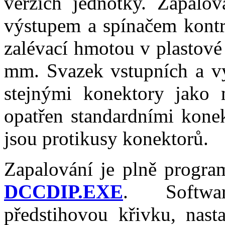
verzích jednotky. Zapalo
výstupem a spínačem kontro
zalévací hmotou v plastové
mm. Svazek vstupních a vý
stejnými konektory jako 
opatřen standardními konek
jsou protikusy konektorů.
Zapalování je plně progra
DCCDIP.EXE
. Softwar
předstihovou křivku, nast