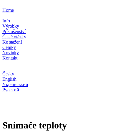
Home
Info
Výrobky
Příslušenství
Časté otázky
Ke stažení
Ceníky
Novinky
Kontakt
Česky
English
Yкраїнський
Pусский
Snímače teploty