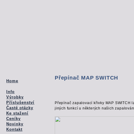
Přepínač MAP SWITCH
Home
Info
Výrobky
Příslušenství
Přepínač zapalovací křivky MAP SWITCH lz
Časté otázky
jiných funkcí u některých našich zapalován
Ke stažení
Ceníky
Novinky
Kontakt