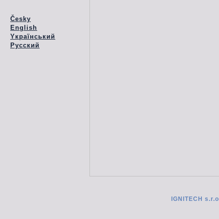
Česky
English
Yкраїнський
Pусский
IGNITECH s.r.o