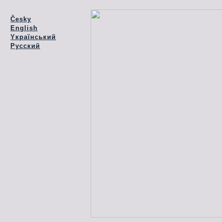
Česky
English
Yкраїнський
Pусский