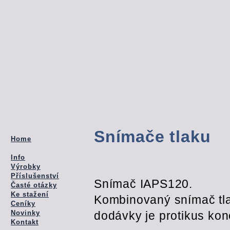
Snímače tlaku
Home
Info
Výrobky
Příslušenství
Snímač IAPS120.
Časté otázky
Ke stažení
Kombinovaný snímač tlak
Ceníky
Novinky
dodávky je protikus kon
Kontakt