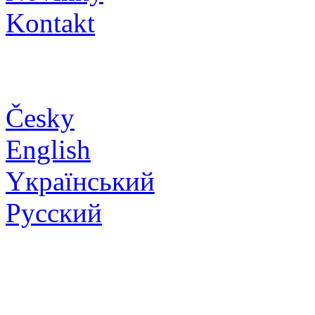
Kontakt
Česky
English
Yкраїнський
Pусский