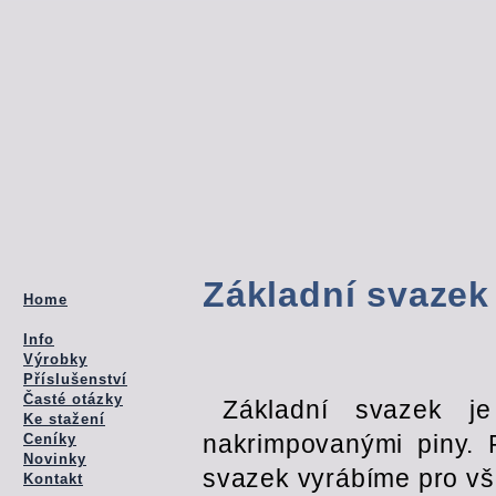
Základní svazek
Home
Info
Výrobky
Příslušenství
Časté otázky
Základní svazek j
Ke stažení
nakrimpovanými piny. 
Ceníky
Novinky
svazek vyrábíme pro vš
Kontakt