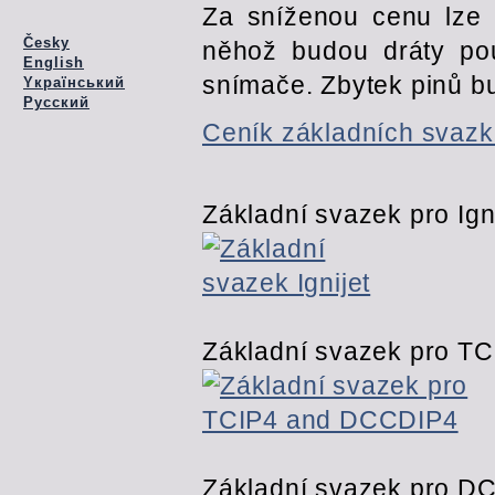
Za sníženou cenu lze 
Česky
něhož budou dráty pou
English
snímače. Zbytek pinů b
Yкраїнський
Pусский
Ceník základních svazk
Základní svazek pro Igni
Základní svazek pro T
Základní svazek pro D